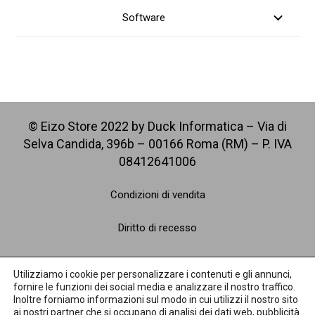
Software
file_pdf
© Eizo Store 2022 by Duck Informatica – Via di
Selva Candida, 396b – 00166 Roma (RM) – P. IVA
08412641006
Condizioni di vendita
Diritto di recesso
Spedizioni
Utilizziamo i cookie per personalizzare i contenuti e gli annunci,
fornire le funzioni dei social media e analizzare il nostro traffico.
Pagamenti
Inoltre forniamo informazioni sul modo in cui utilizzi il nostro sito
ai nostri partner che si occupano di analisi dei dati web, pubblicità