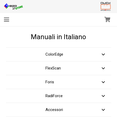
Manuali in Italiano
ColorEdge
file_pdf
FlexScan
file_pdf
Foris
file_pdf
RadiForce
file_pdf
Accessori
file_pdf