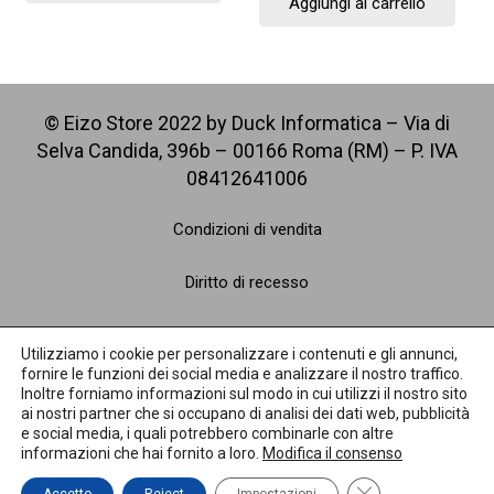
Aggiungi al carrello
© Eizo Store 2022 by Duck Informatica – Via di
Selva Candida, 396b – 00166 Roma (RM) – P. IVA
08412641006
Condizioni di vendita
Diritto di recesso
Spedizioni
Utilizziamo i cookie per personalizzare i contenuti e gli annunci,
fornire le funzioni dei social media e analizzare il nostro traffico.
Pagamenti
Inoltre forniamo informazioni sul modo in cui utilizzi il nostro sito
ai nostri partner che si occupano di analisi dei dati web, pubblicità
e social media, i quali potrebbero combinarle con altre
Privacy Policy
informazioni che hai fornito a loro.
Modifica il consenso
Close GDPR Cooki
Cookie Policy