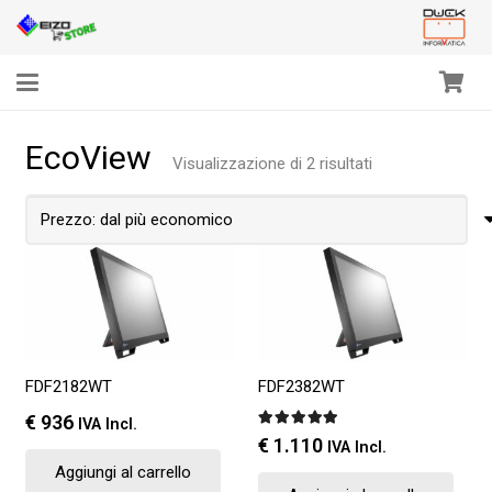
EcoView
Prezzo:
Visualizzazione di 2 risultati
dal
più
economico
FDF2182WT
FDF2382WT
€
936
IVA Incl.
Valutato
5.00
su 5
€
1.110
IVA Incl.
Aggiungi al carrello