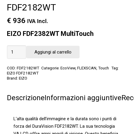
FDF2182WT
€
936
IVA Incl.
EIZO FDF2382WT MultiTouch
FDF2182WT
Aggiungi al carrello
quantità
COD:
FDF2182WT
Categorie:
EcoView
,
FLEXSCAN
,
Touch
Tag:
EIZO FDF2182WT
Brand:
EIZO
Descrizione
Informazioni aggiuntive
Rec
L’alta qualità dell’immagine e la durata sono i punti di
forza del DuraVision FDF2182WT. La sua tecnologia
VA LCD offre ampi angoli di visione. Questo beneficia