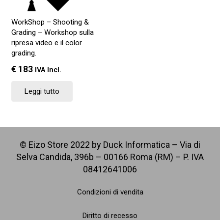
WorkShop – Shooting &
Grading – Workshop sulla
ripresa video e il color
grading.
€
183
IVA Incl.
Leggi tutto
© Eizo Store 2022 by Duck Informatica – Via di
Selva Candida, 396b – 00166 Roma (RM) – P. IVA
08412641006
Condizioni di vendita
Diritto di recesso