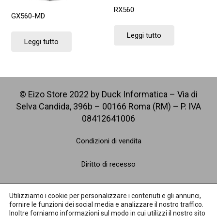
RX560
GX560-MD
Leggi tutto
Leggi tutto
© Eizo Store 2022 by Duck Informatica – Via di
Selva Candida, 396b – 00166 Roma (RM) – P. IVA
08412641006
Condizioni di vendita
Diritto di recesso
Spedizioni
Utilizziamo i cookie per personalizzare i contenuti e gli annunci,
fornire le funzioni dei social media e analizzare il nostro traffico.
Pagamenti
Inoltre forniamo informazioni sul modo in cui utilizzi il nostro sito