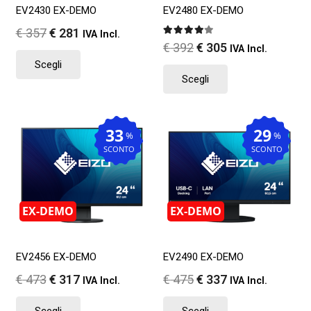
EV2430 EX-DEMO
EV2480 EX-DEMO
Il
Il
€
357
€
281
IVA Incl.
Valutato
4.00
su 5
Il
Il
€
392
€
305
prezzo
prezzo
Questo
IVA Incl.
prezzo
prezzo
Questo
Scegli
originale
attuale
prodotto
Scegli
originale
attuale
prodotto
era:
è:
ha
era:
è:
ha
€ 357.
€ 281.
più
€ 392.
€ 305.
più
varianti.
33
29
varianti.
%
%
Le
SCONTO
SCONTO
Le
opzioni
opzioni
possono
possono
essere
essere
scelte
EX-DEMO
EX-DEMO
scelte
nella
nella
pagina
pagina
EV2456 EX-DEMO
EV2490 EX-DEMO
del
del
prodotto
Il
Il
Il
Il
€
473
€
317
€
475
€
337
IVA Incl.
IVA Incl.
prodotto
prezzo
prezzo
prezzo
prezzo
Questo
Questo
Scegli
Scegli