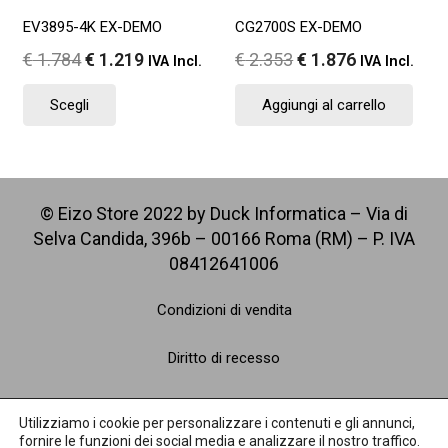
pagina
pagina
EV3895-4K EX-DEMO
CG2700S EX-DEMO
del
del
Il
Il
Il
Il
€
1.784
€
1.219
€
2.353
€
1.876
IVA Incl.
IVA Incl.
prodotto
prodotto
prezzo
prezzo
prezzo
prezzo
Questo
Scegli
Aggiungi al carrello
originale
attuale
originale
attuale
prodotto
era:
è:
era:
è:
ha
€ 1.784.
€ 1.219.
€ 2.353.
€ 1.876.
più
varianti.
Le
© Eizo Store 2022 by Duck Informatica – Via di
opzioni
Selva Candida, 396b – 00166 Roma (RM) – P. IVA
possono
08412641006
essere
scelte
Condizioni di vendita
nella
pagina
Diritto di recesso
del
Spedizioni
prodotto
Utilizziamo i cookie per personalizzare i contenuti e gli annunci,
fornire le funzioni dei social media e analizzare il nostro traffico.