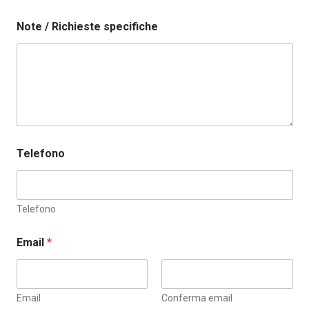
Note / Richieste specifiche
R
Telefono
e
f
e
r
e
Telefono
n
t
Email
*
e
T
e
l
Email
Conferma email
e