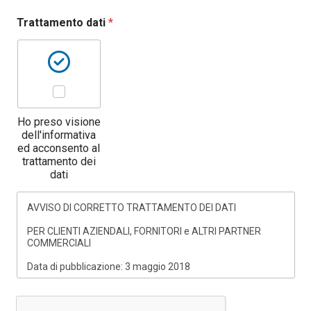
f
o
Trattamento dati
*
n
o
/
Ho preso visione
dell'informativa
ed acconsento al
trattamento dei
dati
AVVISO DI CORRETTO TRATTAMENTO DEI DATI
PER CLIENTI AZIENDALI, FORNITORI e ALTRI PARTNER
COMMERCIALI
Data di pubblicazione: 3 maggio 2018
Data ultimo aggiornamento: 3 maggio 2018