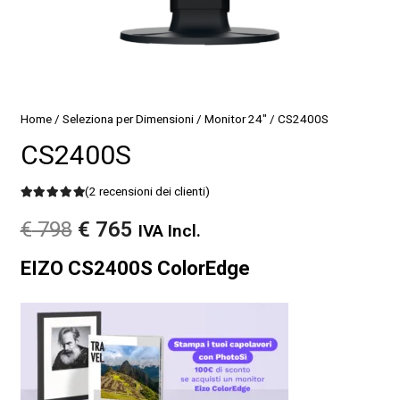
Home
/
Seleziona per Dimensioni
/
Monitor 24"
/ CS2400S
CS2400S
(
2
recensioni dei clienti)
Valutato
5.00
su 5 su base di
Il
Il
€
798
€
765
IVA Incl.
2
recensioni
prezzo
prezzo
EIZO CS2400S ColorEdge
originale
attuale
era:
è:
€ 798.
€ 765.