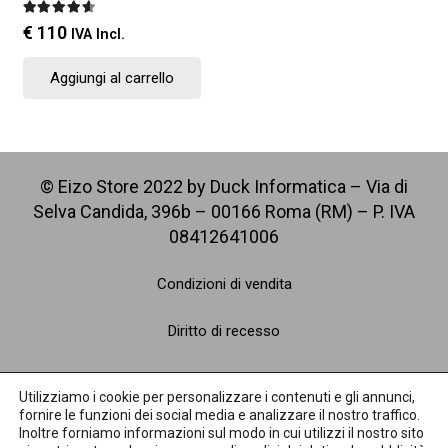
Valutato
4.67
su 5
€
110
IVA Incl.
Aggiungi al carrello
© Eizo Store 2022 by Duck Informatica – Via di
Selva Candida, 396b – 00166 Roma (RM) – P. IVA
08412641006
Condizioni di vendita
Diritto di recesso
Spedizioni
Utilizziamo i cookie per personalizzare i contenuti e gli annunci,
fornire le funzioni dei social media e analizzare il nostro traffico.
Pagamenti
Inoltre forniamo informazioni sul modo in cui utilizzi il nostro sito