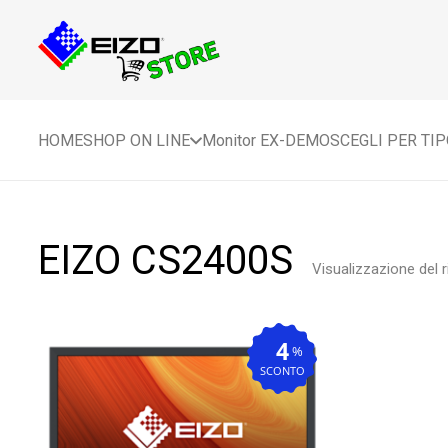
HOME
SHOP ON LINE
Monitor EX-DEMO
SCEGLI PER TI
EIZO CS2400S
Visualizzazione del r
4
%
SCONTO