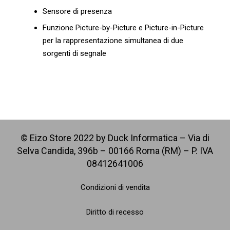
Sensore di presenza
Funzione Picture-by-Picture e Picture-in-Picture
per la rappresentazione simultanea di due
sorgenti di segnale
© Eizo Store 2022 by Duck Informatica – Via di
Selva Candida, 396b – 00166 Roma (RM) – P. IVA
08412641006
Condizioni di vendita
Diritto di recesso