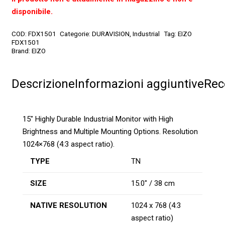
disponibile.
COD:
FDX1501
Categorie:
DURAVISION
,
Industrial
Tag:
EIZO
FDX1501
Brand:
EIZO
Descrizione
Informazioni aggiuntive
Rec
15″ Highly Durable Industrial Monitor with High
Brightness and Multiple Mounting Options. Resolution
1024×768 (4:3 aspect ratio).
TYPE
TN
SIZE
15.0″ / 38 cm
NATIVE RESOLUTION
1024 x 768 (4:3
aspect ratio)