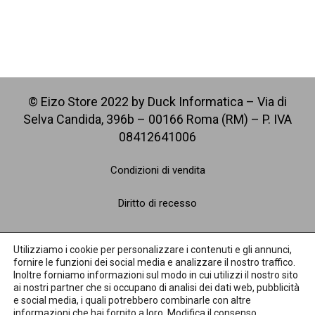
© Eizo Store 2022 by Duck Informatica – Via di
Selva Candida, 396b – 00166 Roma (RM) – P. IVA
08412641006
Condizioni di vendita
Diritto di recesso
Spedizioni
Utilizziamo i cookie per personalizzare i contenuti e gli annunci,
fornire le funzioni dei social media e analizzare il nostro traffico.
Pagamenti
Inoltre forniamo informazioni sul modo in cui utilizzi il nostro sito
ai nostri partner che si occupano di analisi dei dati web, pubblicità
e social media, i quali potrebbero combinarle con altre
Privacy Policy
informazioni che hai fornito a loro.
Modifica il consenso