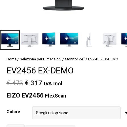
Home
/
Seleziona per Dimensioni
/
Monitor 24"
/ EV2456 EX-DEMO
EV2456 EX-DEMO
Il
Il
€
473
€
317
IVA Incl.
prezzo
prezzo
EIZO EV2456
originale
attuale
FlexScan
era:
è:
€ 473.
€ 317.
Colore