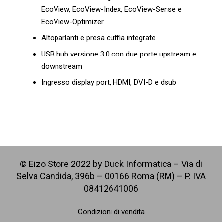
EcoView, EcoView-Index, EcoView-Sense e
EcoView-Optimizer
Altoparlanti e presa cuffia integrate
USB hub versione 3.0 con due porte upstream e
downstream
Ingresso display port, HDMI, DVI-D e dsub
© Eizo Store 2022 by Duck Informatica – Via di
Selva Candida, 396b – 00166 Roma (RM) – P. IVA
08412641006
Condizioni di vendita