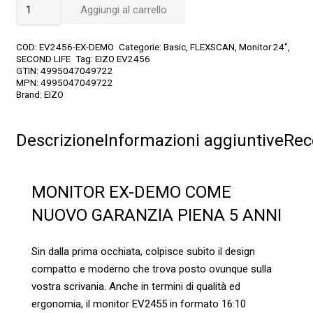
EV2456
Aggiungi al carrello
EX-
DEMO
COD:
EV2456-EX-DEMO
Categorie:
Basic
,
FLEXSCAN
,
Monitor 24"
,
quantità
SECOND LIFE
Tag:
EIZO EV2456
GTIN:
4995047049722
MPN:
4995047049722
Brand:
EIZO
Descrizione
Informazioni aggiuntive
Rec
MONITOR EX-DEMO COME
NUOVO GARANZIA PIENA 5 ANNI
Sin dalla prima occhiata, colpisce subito il design
compatto e moderno che trova posto ovunque sulla
vostra scrivania. Anche in termini di qualità ed
ergonomia, il monitor EV2455 in formato 16:10