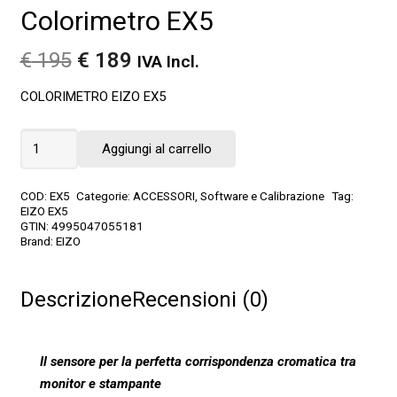
Colorimetro EX5
Il
Il
€
195
€
189
IVA Incl.
prezzo
prezzo
COLORIMETRO EIZO EX5
originale
attuale
era:
è:
Colorimetro
€ 195.
€ 189.
Aggiungi al carrello
EX5
quantità
COD:
EX5
Categorie:
ACCESSORI
,
Software e Calibrazione
Tag:
EIZO EX5
GTIN:
4995047055181
Brand:
EIZO
Descrizione
Recensioni (0)
Il sensore per la perfetta corrispondenza
cromatica tra
monitor e stampante