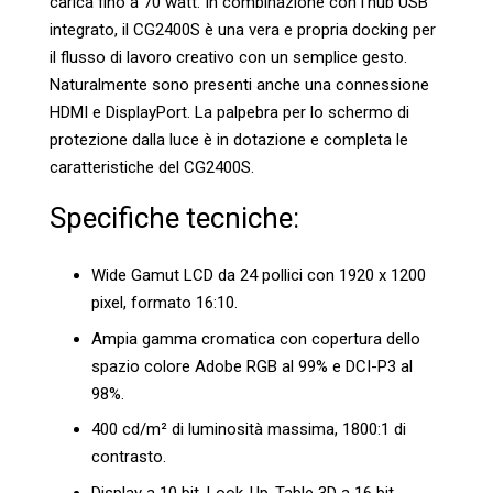
carica fino a 70 watt. In combinazione con l’hub USB
integrato, il CG2400S è una vera e propria docking per
il flusso di lavoro creativo con un semplice gesto.
Naturalmente sono presenti anche una connessione
HDMI e DisplayPort. La palpebra per lo schermo di
protezione dalla luce è in dotazione e completa le
caratteristiche del CG2400S.
Specifiche tecniche:
Wide Gamut LCD da 24 pollici con 1920 x 1200
pixel, formato 16:10.
Ampia gamma cromatica con copertura dello
spazio colore Adobe RGB al 99% e DCI-P3 al
98%.
400 cd/m² di luminosità massima, 1800:1 di
contrasto.
Display a 10 bit, Look-Up-Table 3D a 16 bit.