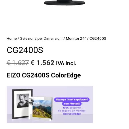
Home
/
Seleziona per Dimensioni
/
Monitor 24"
/ CG2400S
CG2400S
Il
Il
€
1.627
€
1.562
IVA Incl.
prezzo
prezzo
EIZO CG2400S ColorEdge
originale
attuale
era:
è:
€ 1.627.
€ 1.562.