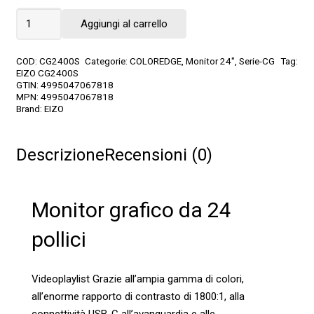
CG2400S
Aggiungi al carrello
quantità
COD:
CG2400S
Categorie:
COLOREDGE
,
Monitor 24"
,
Serie-CG
Tag:
EIZO CG2400S
GTIN:
4995047067818
MPN:
4995047067818
Brand:
EIZO
Descrizione
Recensioni (0)
Monitor grafico da 24
pollici
Videoplaylist Grazie all’ampia gamma di colori,
all’enorme rapporto di contrasto di 1800:1, alla
connettività USB-C all’avanguardia e alle