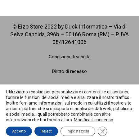
© Eizo Store 2022 by Duck Informatica – Via di
Selva Candida, 396b – 00166 Roma (RM) – P. IVA
08412641006
Condizioni di vendita
Diritto di recesso
Spedizioni
Utilizziamo i cookie per personalizzare i contenuti e gli annunci,
fornire le funzioni dei social media e analizzare il nostro traffico.
Pagamenti
Inoltre forniamo informazioni sul modo in cui utilizzi il nostro sito
ai nostri partner che si occupano di analisi dei dati web, pubblicità
e social media, i quali potrebbero combinarle con altre
Privacy Policy
informazioni che hai fornito a loro.
Modifica il consenso
Cookie Policy
Close GDPR Cooki
Accetto
Reject
Impostazioni