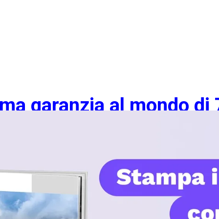
ima garanzia al mondo di 7
omuove un IT più sostenib
 anni sui monitor. Questa garanzia si applica a sei monitor azien
 nei settori dell’affidabilità dei prodotti, della sostenibilità e d
 da EIZO nel giugno 2026.