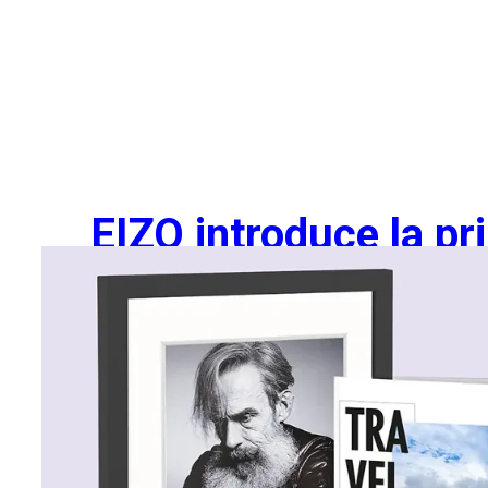
EIZO introduce la pr
pr
1
EIZO Corporation offre la prima garanzia al mondo
di 7
lunga data del produttore
1 Lo status di novità nel settore è stato determinato da ricerche interne condotte