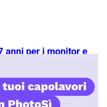
 anni per i monitor e
ile
dali della serie FlexScan EV e sottolinea la leadership di
el valore a lungo termine.