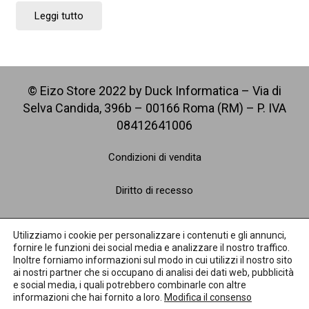
Leggi tutto
© Eizo Store 2022 by Duck Informatica – Via di
Selva Candida, 396b – 00166 Roma (RM) – P. IVA
08412641006
Condizioni di vendita
Diritto di recesso
Spedizioni
Utilizziamo i cookie per personalizzare i contenuti e gli annunci,
fornire le funzioni dei social media e analizzare il nostro traffico.
Pagamenti
Inoltre forniamo informazioni sul modo in cui utilizzi il nostro sito
ai nostri partner che si occupano di analisi dei dati web, pubblicità
e social media, i quali potrebbero combinarle con altre
Privacy Policy
informazioni che hai fornito a loro.
Modifica il consenso