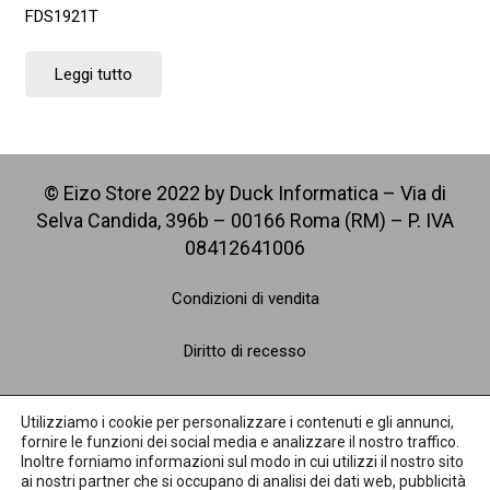
FDS1921T
Leggi tutto
© Eizo Store 2022 by Duck Informatica – Via di
Selva Candida, 396b – 00166 Roma (RM) – P. IVA
08412641006
Condizioni di vendita
Diritto di recesso
Spedizioni
Utilizziamo i cookie per personalizzare i contenuti e gli annunci,
fornire le funzioni dei social media e analizzare il nostro traffico.
Pagamenti
Inoltre forniamo informazioni sul modo in cui utilizzi il nostro sito
ai nostri partner che si occupano di analisi dei dati web, pubblicità