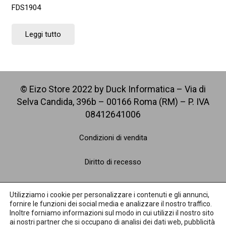
FDS1904
Leggi tutto
© Eizo Store 2022 by Duck Informatica – Via di
Selva Candida, 396b – 00166 Roma (RM) – P. IVA
08412641006
Condizioni di vendita
Diritto di recesso
Spedizioni
Utilizziamo i cookie per personalizzare i contenuti e gli annunci,
fornire le funzioni dei social media e analizzare il nostro traffico.
Pagamenti
Inoltre forniamo informazioni sul modo in cui utilizzi il nostro sito
ai nostri partner che si occupano di analisi dei dati web, pubblicità