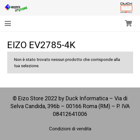
EIZO EV2785-4K
Non è stato trovato nessun prodotto che corrisponde alla
tua selezione.
© Eizo Store 2022 by Duck Informatica – Via di
Selva Candida, 396b – 00166 Roma (RM) – P. IVA
08412641006
Condizioni di vendita