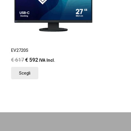
EV2720S
Il
Il
€
617
€
592
IVA Incl.
prezzo
prezzo
Questo
Scegli
originale
attuale
prodotto
era:
è:
ha
€ 617.
€ 592.
più
varianti.
Le
opzioni
possono
essere