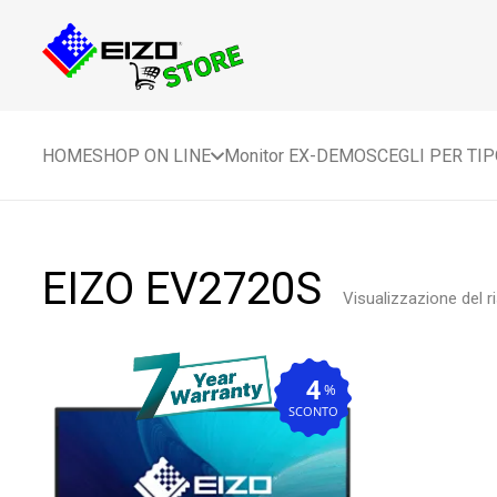
HOME
SHOP ON LINE
Monitor EX-DEMO
SCEGLI PER TI
EIZO EV2720S
Visualizzazione del r
4
%
SCONTO