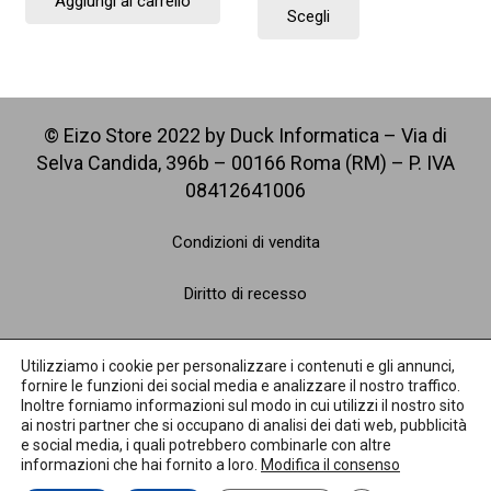
Aggiungi al carrello
Scegli
prodotto
ha
più
varianti.
Le
© Eizo Store 2022 by Duck Informatica – Via di
opzioni
Selva Candida, 396b – 00166 Roma (RM) – P. IVA
possono
08412641006
essere
scelte
Condizioni di vendita
nella
Diritto di recesso
pagina
del
Spedizioni
prodotto
Utilizziamo i cookie per personalizzare i contenuti e gli annunci,
fornire le funzioni dei social media e analizzare il nostro traffico.
Pagamenti
Inoltre forniamo informazioni sul modo in cui utilizzi il nostro sito
ai nostri partner che si occupano di analisi dei dati web, pubblicità
e social media, i quali potrebbero combinarle con altre
Privacy Policy
informazioni che hai fornito a loro.
Modifica il consenso