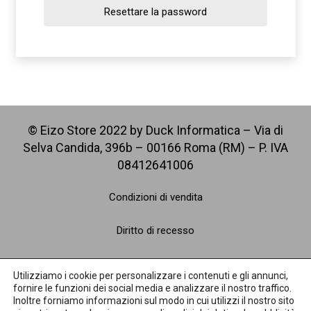
Resettare la password
© Eizo Store 2022 by Duck Informatica – Via di
Selva Candida, 396b – 00166 Roma (RM) – P. IVA
08412641006
Condizioni di vendita
Diritto di recesso
Spedizioni
Utilizziamo i cookie per personalizzare i contenuti e gli annunci,
fornire le funzioni dei social media e analizzare il nostro traffico.
Pagamenti
Inoltre forniamo informazioni sul modo in cui utilizzi il nostro sito