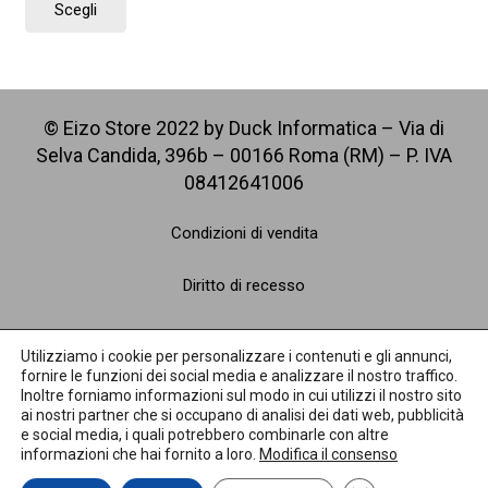
Scegli
originale
attuale
prodotto
era:
è:
ha
€ 1.784.
€ 1.707.
più
varianti.
Le
© Eizo Store 2022 by Duck Informatica – Via di
opzioni
Selva Candida, 396b – 00166 Roma (RM) – P. IVA
possono
08412641006
essere
scelte
Condizioni di vendita
nella
pagina
Diritto di recesso
del
Spedizioni
prodotto
Utilizziamo i cookie per personalizzare i contenuti e gli annunci,
fornire le funzioni dei social media e analizzare il nostro traffico.
Pagamenti
Inoltre forniamo informazioni sul modo in cui utilizzi il nostro sito
ai nostri partner che si occupano di analisi dei dati web, pubblicità
e social media, i quali potrebbero combinarle con altre
Privacy Policy
informazioni che hai fornito a loro.
Modifica il consenso