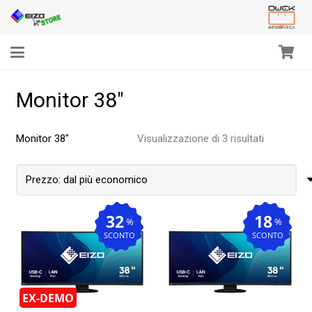
Monitor 38"
Prezzo:
Monitor 38″
Visualizzazione di 3 risultati
dal
più
economic
32
18
%
%
SCONTO
SCONTO
EX-DEMO