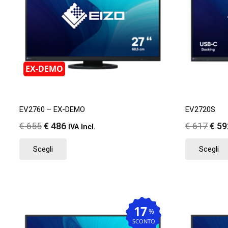
EX-DEMO
EV2760 – EX-DEMO
EV2720S
Il
Il
Il
€
655
€
486
€
617
€
59
IVA Incl.
prezzo
prezzo
pre
Questo
Scegli
Scegli
originale
attuale
orig
prodotto
era:
è:
era:
ha
€ 655.
€ 486.
€ 61
più
varianti.
Le
17
%
opzioni
SCONTO
possono