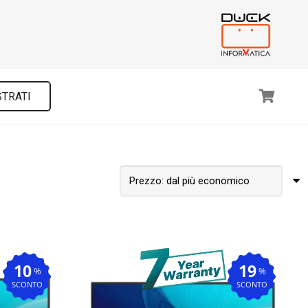
STRATI
10
19
%
%
SCONTO
SCONTO